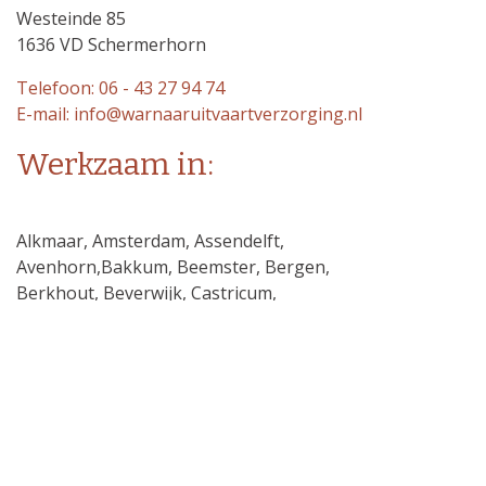
Westeinde 85
1636 VD Schermerhorn
Telefoon: 06 - 43 27 94 74
E-mail: info@warnaaruitvaartverzorging.nl
Werkzaam in:
Alkmaar, Amsterdam, Assendelft,
Avenhorn,Bakkum, Beemster, Bergen,
Berkhout, Beverwijk, Castricum,
De Goorn, De Rijp, Edam,
Heemskerk, Heerhugowaard, Heiloo,
Hoorn,Kwadijk, Limmen,Middelie,
Oostzaan, Oosthuizen, Purmerend,
Schermerhorn, Uitgeest, Velsen-Noord,
Volendam, Warder, Zaanstad.