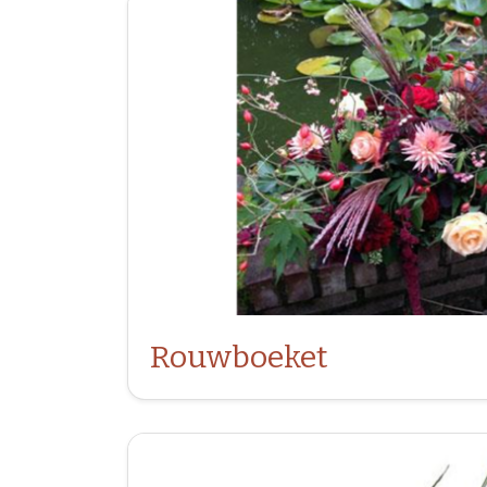
Rouwboeket