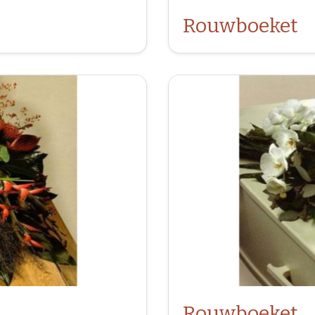
Rouwboeket
Rouwboeket