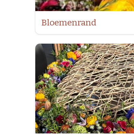
Bloemenrand