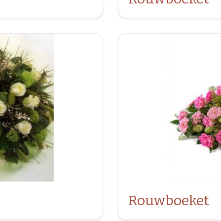
Rouwboeket