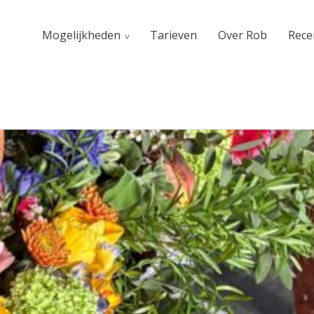
Mogelijkheden
Tarieven
Over Rob
Rece
oemen