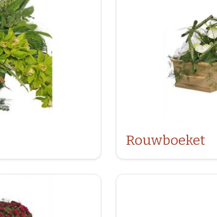
Rouwboeket