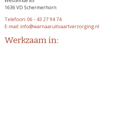
Westeinde 85
1636 VD Schermerhorn
Telefoon: 06 - 43 27 94 74
E-mail: info@warnaaruitvaartverzorging.nl
Werkzaam in:
Alkmaar, Amsterdam, Assendelft,
Avenhorn,Bakkum, Beemster, Bergen,
Berkhout, Beverwijk, Castricum,
De Goorn, De Rijp, Edam,
Heemskerk, Heerhugowaard, Heiloo,
Hoorn,Kwadijk, Limmen,Middelie,
Oostzaan, Oosthuizen, Purmerend,
Schermerhorn, Uitgeest, Velsen-Noord,
Volendam, Warder, Zaanstad.