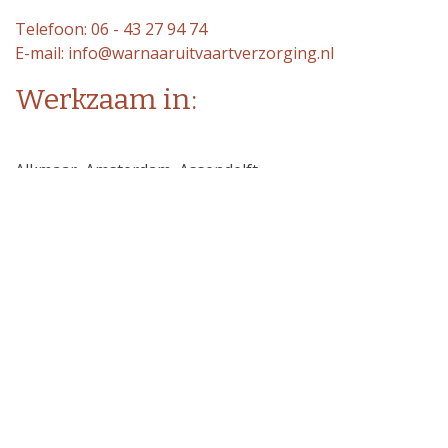
Telefoon: 06 - 43 27 94 74
E-mail: info@warnaaruitvaartverzorging.nl
Werkzaam in:
Alkmaar, Amsterdam, Assendelft,
Avenhorn,Bakkum, Beemster, Bergen,
Berkhout, Beverwijk, Castricum,
De Goorn, De Rijp, Edam,
Heemskerk, Heerhugowaard, Heiloo,
Hoorn,Kwadijk, Limmen,Middelie,
Oostzaan, Oosthuizen, Purmerend,
Schermerhorn, Uitgeest, Velsen-Noord,
Volendam, Warder, Zaanstad.